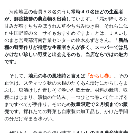
河南地区の会員５８名のうち
常時４０名ほどの生産者
が、鮮度抜群の農産物を出荷
しています。「霜が降りると
甘みが増すちぢみほうれん草やちぢみゆき菜。それらに似
た中国野菜のターサイもおすすめですよ」とは、ＪＡいし
のまき営農部河南営業センターの鈴木あずきさん。
「新品
種の野菜作りが得意な生産者さんが多く、スーパーでは見
かけない珍しい野菜と出会えるのも、当店ならではの魅力
です」
そして、
地元の冬の風物詩と言えば
「からし巻」
。その
正体は、スティック状の大根のたくあん漬けにからしをま
ぶし、塩漬けした青しそで巻いた郷土食。材料の栽培、収
穫にはじまり、漬物の仕込み、一つひとつ巻いて仕上げる
まですべてが手作り。そのため
数量限定で２月頃までの販
売
です。採れたての野菜も自家製の加工品も、かけた手間
の分だけ深まる味わい。
ぜひとも、食卓の心強い味方
ＪＡいしのまき農産物直売