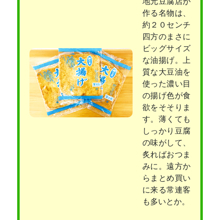
地元豆腐店が
作る名物は、
約２０センチ
四方のまさに
ビッグサイズ
な油揚げ。上
質な大豆油を
使った濃い目
の揚げ色が食
欲をそそりま
す。薄くても
しっかり豆腐
の味がして、
炙ればおつま
みに。遠方か
らまとめ買い
に来る常連客
も多いとか。