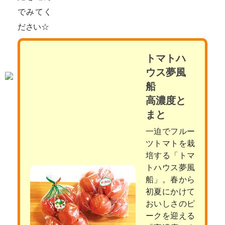
でみてく
ださい☆
トマトハ
ウス夢風
船
高濃度と
まと
一迫でフルー
ツトマトを栽
培する「トマ
トハウス夢風
船」。春から
初夏にかけて
おいしさのピ
ークを迎える