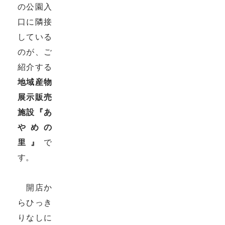
の公園入
口に隣接
している
のが、ご
紹介する
地域産物
展示販売
施設『あ
やめの
里』
で
す。
開店か
らひっき
りなしに