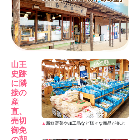
山王
史跡
に隣
接の
産
直、
売切
▲
新鮮野菜や加工品など様々な商品が並ぶ
御免
の朝