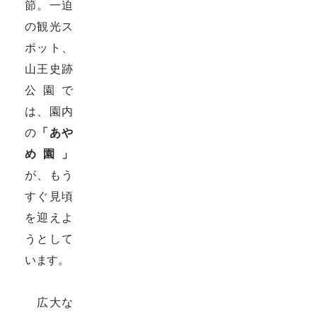
節。一迫
の観光ス
ポット、
山王史跡
公園で
は、園内
の
「あや
め園」
が、もう
すぐ見頃
を迎えよ
うとして
います。
広大な