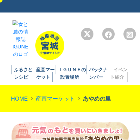
ふるさと
産直マー
ＩＧＵＮＥの
バックナ
イベン
レシピ
ケット
設置場所
ンバー
ト紹介
HOME
産直マーケット
あやめの里