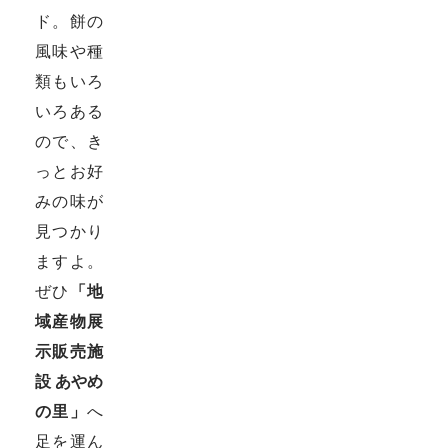
ド。餅の
風味や種
類もいろ
いろある
ので、き
っとお好
みの味が
見つかり
ますよ。
ぜひ
「地
域産物展
示販売施
設 あやめ
の里」
へ
足を運ん