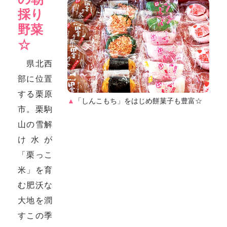
採り
野菜
☆
県北西
部に位置
する栗原
▲
「しんこもち」をはじめ餅菓子も豊富☆
市。栗駒
山の雪解
け水が
「栗っこ
米」を育
む肥沃な
大地を潤
すこの季