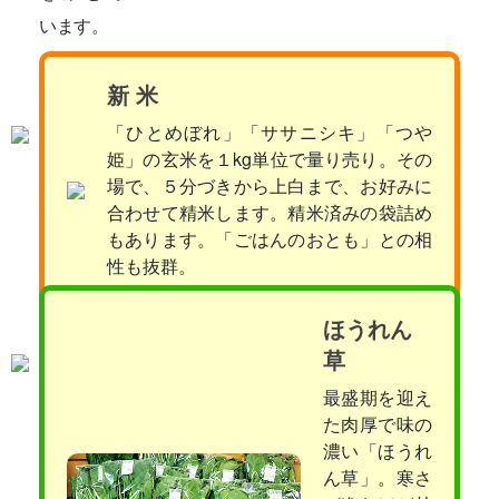
います。
新 米
「ひとめぼれ」「ササニシキ」「つや
姫」の玄米を１kg単位で量り売り。その
場で、５分づきから上白まで、お好みに
合わせて精米します。精米済みの袋詰め
もあります。「ごはんのおとも」との相
性も抜群。
ほうれん
草
最盛期を迎え
た肉厚で味の
濃い「ほうれ
ん草」。寒さ