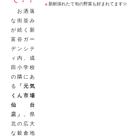
▲
新鮮採れたて旬の野菜も好まれてます☆
お洒落
な街並み
が続く新
富谷ガー
デンシテ
ィ内、成
田小学校
の隣にあ
る
「元気
くん市場
仙台
店」
。県
北の広大
な穀倉地