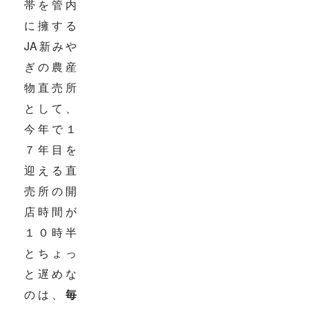
帯を管内
に擁する
JA新みや
ぎの農産
物直売所
として、
今年で１
７年目を
迎える直
売所の開
店時間が
１０時半
とちょっ
と遅めな
のは、
毎