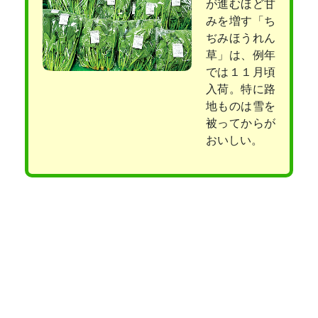
が進むほど甘
みを増す「ち
ぢみほうれん
草」は、例年
では１１月頃
入荷。特に路
地ものは雪を
被ってからが
おいしい。