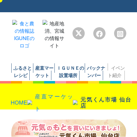
ふるさと
産直マー
ＩＧＵＮＥの
バックナ
イベン
レシピ
ケット
設置場所
ンバー
ト紹介
産直マーケッ
元気くん市場
仙台
HOME
店
ト