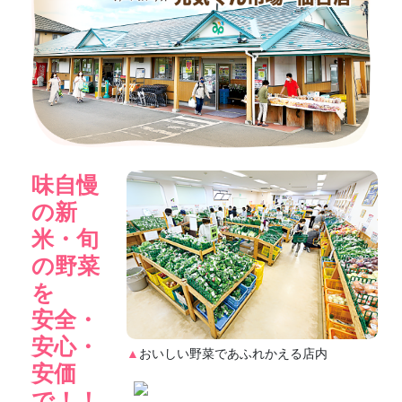
味自慢
の新
米・旬
の野菜
を
安全・
安心・
▲
おいしい野菜であふれかえる店内
安価
で！！